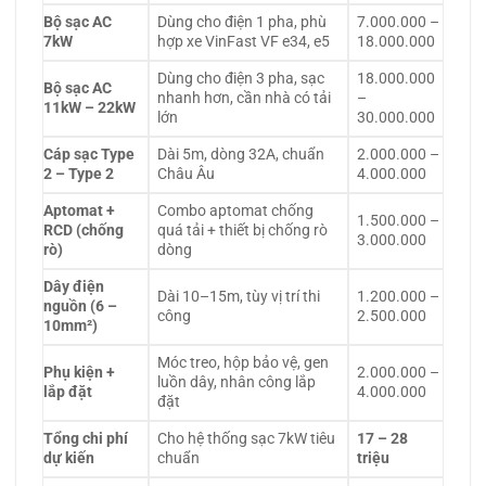
Bộ sạc AC
Dùng cho điện 1 pha, phù
7.000.000 –
7kW
hợp xe VinFast VF e34, e5
18.000.000
Dùng cho điện 3 pha, sạc
18.000.000
Bộ sạc AC
nhanh hơn, cần nhà có tải
–
11kW – 22kW
lớn
30.000.000
Cáp sạc Type
Dài 5m, dòng 32A, chuẩn
2.000.000 –
2 – Type 2
Châu Âu
4.000.000
Aptomat +
Combo aptomat chống
1.500.000 –
RCD (chống
quá tải + thiết bị chống rò
3.000.000
rò)
dòng
Dây điện
Dài 10–15m, tùy vị trí thi
1.200.000 –
nguồn (6 –
công
2.500.000
10mm²)
Móc treo, hộp bảo vệ, gen
Phụ kiện +
2.000.000 –
luồn dây, nhân công lắp
lắp đặt
4.000.000
đặt
Tổng chi phí
Cho hệ thống sạc 7kW tiêu
17 – 28
dự kiến
chuẩn
triệu