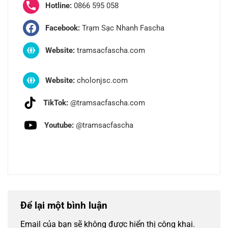
Hotline:
0866 595 058
Facebook:
Trạm Sạc Nhanh Fascha
Website:
tramsacfascha.com
Website:
cholonjsc.com
TikTok:
@tramsacfascha.com
Youtube:
@tramsacfascha
Để lại một bình luận
Email của bạn sẽ không được hiển thị công khai.