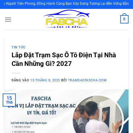
Bỏ
Phong, Đồng Hành Cùng Bạn Xây Dựng Tương Lai Bền Vững Bằng Cách Sử Dụng N
qua
nội
0
dung
TIN TỨC
Lắp Đặt Trạm Sạc Ô Tô Điện Tại Nhà
Cần Những Gì? 2027
ĐĂNG VÀO
15 THÁNG 8, 2025
BỞI
TRAMSACFASCHA.COM
15
Th8