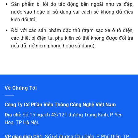
Sản phẩm bị lỗi do tác động bên ngoài như va đập,
nước vào hoặc bị sử dụng sai cách sẽ không đủ điều
kiện đổi trả.
Đối với các sản phẩm đặc thù (trạm sạc xe ô tô điện,
các thiết bị điện tử, phụ kiện có thể không được đổi trả
nếu đã mở niêm phong hoặc sử dụng).
Về Chúng Tôi
Công Ty Cổ Phần Viễn Thông Công Nghệ Việt Nam
Địa chỉ:
Số 15 ngách 43/121 đường Trung Kính, P. Yên
Hòa, TP Hà Nội.
VP giao dịch CS1:
Số 64 đường Cầu Diễn, P. Phú Diễn, TP