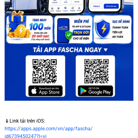
📱Link tải trên iOS:
https://apps.apple.com/vn/app/fascha/
id6739450247?l=vi