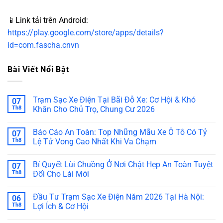
📱Link tải trên Android:
https://play.google.com/store/apps/details?
id=com.fascha.cnvn
Bài Viết Nổi Bật
Trạm Sạc Xe Điện Tại Bãi Đỗ Xe: Cơ Hội & Khó
07
Th8
Khăn Cho Chủ Trọ, Chung Cư 2026
Báo Cáo An Toàn: Top Những Mẫu Xe Ô Tô Có Tỷ
07
Th8
Lệ Tử Vong Cao Nhất Khi Va Chạm
Bí Quyết Lùi Chuồng Ở Nơi Chật Hẹp An Toàn Tuyệt
07
Th8
Đối Cho Lái Mới
Đầu Tư Trạm Sạc Xe Điện Năm 2026 Tại Hà Nội:
06
Th8
Lợi Ích & Cơ Hội