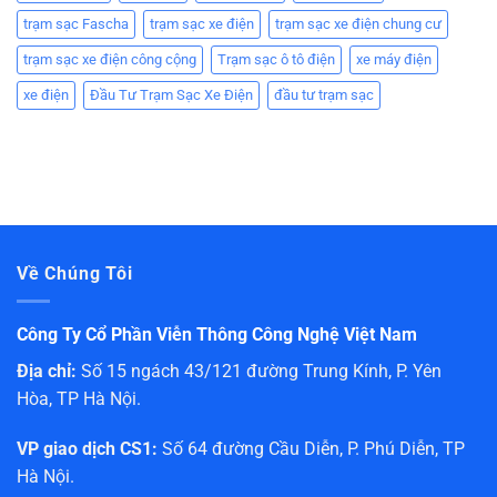
trạm sạc Fascha
trạm sạc xe điện
trạm sạc xe điện chung cư
trạm sạc xe điện công cộng
Trạm sạc ô tô điện
xe máy điện
xe điện
Đầu Tư Trạm Sạc Xe Điện
đầu tư trạm sạc
Về Chúng Tôi
Công Ty Cổ Phần Viễn Thông Công Nghệ Việt Nam
Địa chỉ:
Số 15 ngách 43/121 đường Trung Kính, P. Yên
Hòa, TP Hà Nội.
VP giao dịch CS1:
Số 64 đường Cầu Diễn, P. Phú Diễn, TP
Hà Nội.