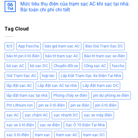
Mức tiêu thụ điện của trạm sạc AC khi sạc tại nhà:
06
Th8
Bài toán chi phí chi tiết
Tag Cloud
8/3
App Fascha
báo giá trạm sạc AC
Báo Giá Trạm Sạc DC
bảo trì pin ô tô điện
bảo trì trạm sạc AC
Bảo trì trạm sạc xe điện
bộ sạc AC
bộ sạc DC
Chuyển đổi xe
Cổng sạc AC
fascha
Giá Trạm Sạc AC
hợp tác
Lắp Đặt Trạm Sạc Xe Điện Tại Nhà
lắp đặt sạc AC
Lắp đặt sạc AC tại nhà
Lắp đặt trạm sạc DC
lắp đặt trạm sạc tại nhà
Phòng cháy xe điện
pin dự phòng xe điện
Pin Lithium-Ion
pin xe ô tô điện
pin xe điện
pin ô tô điện
sạc AC
sạc chậm AC
sạc nhanh DC
sạc xe máy điện
sạc xe ô tô điện
sạc xe điện
Sạc Ô Tô Điện Tại Nhà
sạc ô tô điện
trạm sạc
trạm sạc AC
trạm sạc DC