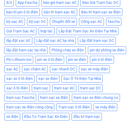
8/3
App Fascha
báo giá trạm sạc AC
Báo Giá Trạm Sạc DC
bảo trì pin ô tô điện
bảo trì trạm sạc AC
Bảo trì trạm sạc xe điện
bộ sạc AC
bộ sạc DC
Chuyển đổi xe
Cổng sạc AC
fascha
Giá Trạm Sạc AC
hợp tác
Lắp Đặt Trạm Sạc Xe Điện Tại Nhà
lắp đặt sạc AC
Lắp đặt sạc AC tại nhà
Lắp đặt trạm sạc DC
lắp đặt trạm sạc tại nhà
Phòng cháy xe điện
pin dự phòng xe điện
Pin Lithium-Ion
pin xe ô tô điện
pin xe điện
pin ô tô điện
sạc AC
sạc chậm AC
sạc nhanh DC
sạc xe máy điện
sạc xe ô tô điện
sạc xe điện
Sạc Ô Tô Điện Tại Nhà
sạc ô tô điện
trạm sạc
trạm sạc AC
trạm sạc DC
trạm sạc Fascha
trạm sạc xe điện
trạm sạc xe điện chung cư
trạm sạc xe điện công cộng
Trạm sạc ô tô điện
xe máy điện
xe điện
Đầu Tư Trạm Sạc Xe Điện
đầu tư trạm sạc