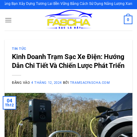
Bỏ
n Xây Dựng Tương Lai Bền Vững Bằng Cách Sử Dụng Năng Lượng Xanh
qua
nội
0
dung
TIN TỨC
Kinh Doanh Trạm Sạc Xe Điện: Hướng
Dẫn Chi Tiết Và Chiến Lược Phát Triển
ĐĂNG VÀO
4 THÁNG 12, 2024
BỞI
TRAMSACFASCHA.COM
04
Th12