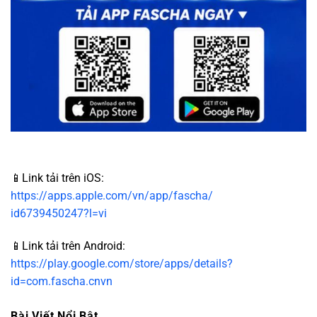
📱Link tải trên iOS:
https://apps.apple.com/vn/app/fascha/
id6739450247?l=vi
📱Link tải trên Android:
https://play.google.com/store/apps/details?
id=com.fascha.cnvn
Bài Viết Nổi Bật