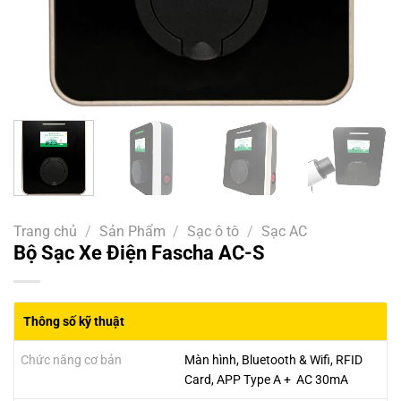
Trang chủ
/
Sản Phẩm
/
Sạc ô tô
/
Sạc AC
Bộ Sạc Xe Điện Fascha AC-S
Thông số kỹ thuật
Chức năng cơ bản
Màn hình, Bluetooth & Wifi, RFID
Card, APP Type A + AC 30mA