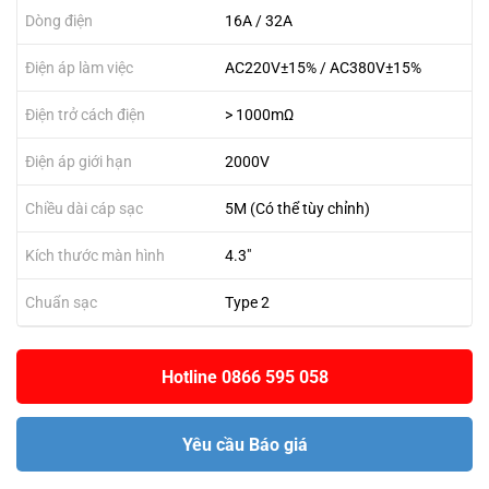
Dòng điện
16A / 32A
Điện áp làm việc
AC220V±15% / AC380V±15%
Điện trở cách điện
> 1000mΩ
Điện áp giới hạn
2000V
Chiều dài cáp sạc
5M (Có thể tùy chỉnh)
Kích thước màn hình
4.3"
Chuẩn sạc
Type 2
Hotline 0866 595 058
Yêu cầu Báo giá