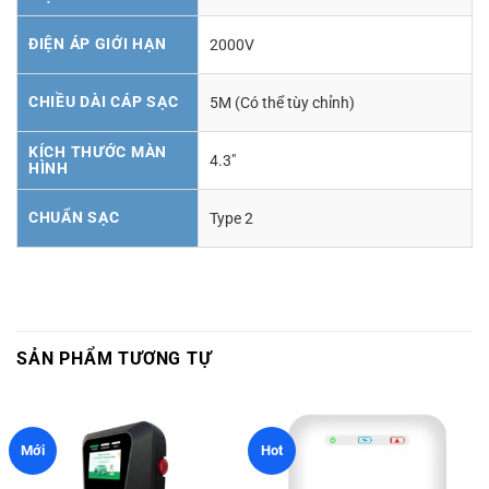
ĐIỆN ÁP GIỚI HẠN
2000V
CHIỀU DÀI CÁP SẠC
5M (Có thể tùy chỉnh)
KÍCH THƯỚC MÀN
4.3"
HÌNH
CHUẨN SẠC
Type 2
SẢN PHẨM TƯƠNG TỰ
Mới
Hot