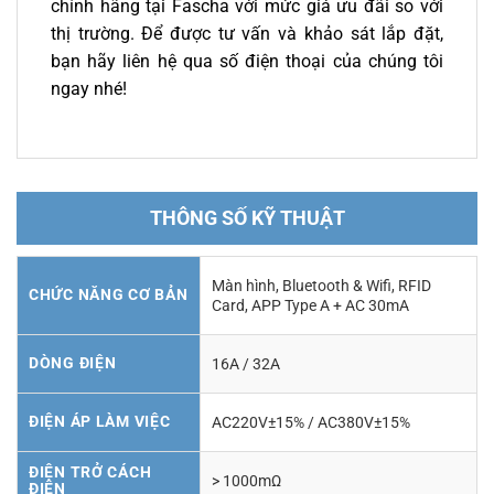
chính hãng tại Fascha với mức giá ưu đãi so với
thị trường. Để được tư vấn và khảo sát lắp đặt,
bạn hãy liên hệ qua số điện thoại của chúng tôi
ngay nhé!
THÔNG SỐ KỸ THUẬT
Màn hình, Bluetooth & Wifi, RFID
CHỨC NĂNG CƠ BẢN
Card, APP Type A + AC 30mA
DÒNG ĐIỆN
16A / 32A
ĐIỆN ÁP LÀM VIỆC
AC220V±15% / AC380V±15%
ĐIỆN TRỞ CÁCH
> 1000mΩ
ĐIỆN