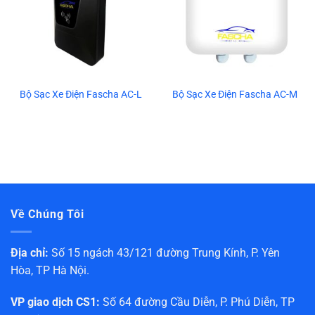
Bộ Sạc Xe Điện Fascha AC-L
Bộ Sạc Xe Điện Fascha AC-M
Về Chúng Tôi
Địa chỉ:
Số 15 ngách 43/121 đường Trung Kính, P. Yên
Hòa, TP Hà Nội.
VP giao dịch CS1:
Số 64 đường Cầu Diễn, P. Phú Diễn, TP