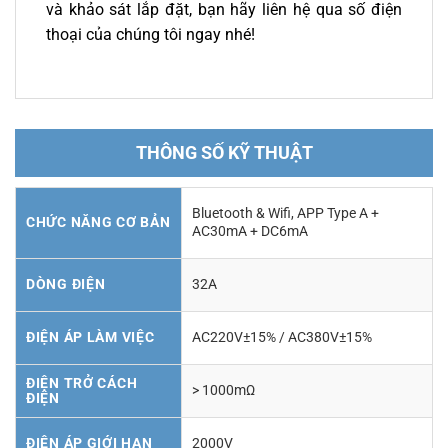
và khảo sát lắp đặt, bạn hãy liên hệ qua số điện
thoại của chúng tôi ngay nhé!
THÔNG SỐ KỸ THUẬT
Bluetooth & Wifi, APP Type A +
CHỨC NĂNG CƠ BẢN
AC30mA + DC6mA
DÒNG ĐIỆN
32A
ĐIỆN ÁP LÀM VIỆC
AC220V±15% / AC380V±15%
ĐIỆN TRỞ CÁCH
> 1000mΩ
ĐIỆN
ĐIỆN ÁP GIỚI HẠN
2000V