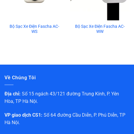
Bộ Sạc Xe Điện Fascha AC-
Bộ Sạc Xe Điện Fascha AC-
WS
WW
Về Chúng Tôi
Địa chỉ:
Số 15 ngách 43/121 đường Trung Kính, P. Yên
Hòa, TP Hà Nội.
VP giao dịch CS1:
Số 64 đường Cầu Diễn, P. Phú Diễn, TP
Hà Nội.