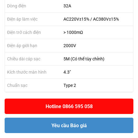
Dòng điện
32A
Điện áp làm việc
AC220V±15% / AC380V±15%
Điện trở cách điện
> 1000mΩ
Điện áp giới hạn
2000V
Chiều dài cáp sạc
5M (Có thể tùy chỉnh)
Kích thước màn hình
4.3"
Chuẩn sạc
Type 2
Hotline 0866 595 058
Yêu cầu Báo giá