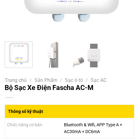
Trang chủ
/
Sản Phẩm
/
Sạc ô tô
/
Sạc AC
Bộ Sạc Xe Điện Fascha AC-M
Thông số kỹ thuật
Chức năng cơ bản
Bluetooth & Wifi, APP Type A +
AC30mA + DC6mA