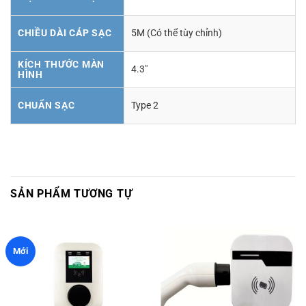
CHIỀU DÀI CÁP SẠC
5M (Có thể tùy chỉnh)
KÍCH THƯỚC MÀN
4.3"
HÌNH
CHUẨN SẠC
Type 2
SẢN PHẨM TƯƠNG TỰ
Mới