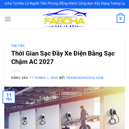
Bỏ
Hào Là Người Tiên Phong, Đồng Hành Cùng Bạn Xây Dựng Tương Lai Bền Vững B
qua
nội
0
dung
TIN TỨC
Thời Gian Sạc Đầy Xe Điện Bằng Sạc
Chậm AC 2027
ĐĂNG VÀO
11 THÁNG 1, 2025
BỞI
TRAMSACFASCHA.COM
11
Th1