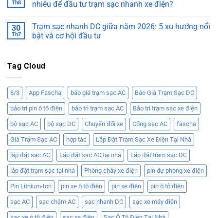
Th8
nhiêu để đầu tư trạm sạc nhanh xe điện?
Trạm sạc nhanh DC giữa năm 2026: 5 xu hướng nổi
30
Th7
bật và cơ hội đầu tư
Tag Cloud
8/3
App Fascha
báo giá trạm sạc AC
Báo Giá Trạm Sạc DC
bảo trì pin ô tô điện
bảo trì trạm sạc AC
Bảo trì trạm sạc xe điện
bộ sạc AC
bộ sạc DC
Chuyển đổi xe
Cổng sạc AC
fascha
Giá Trạm Sạc AC
hợp tác
Lắp Đặt Trạm Sạc Xe Điện Tại Nhà
lắp đặt sạc AC
Lắp đặt sạc AC tại nhà
Lắp đặt trạm sạc DC
lắp đặt trạm sạc tại nhà
Phòng cháy xe điện
pin dự phòng xe điện
Pin Lithium-Ion
pin xe ô tô điện
pin xe điện
pin ô tô điện
sạc AC
sạc chậm AC
sạc nhanh DC
sạc xe máy điện
sạc xe ô tô điện
sạc xe điện
Sạc Ô Tô Điện Tại Nhà