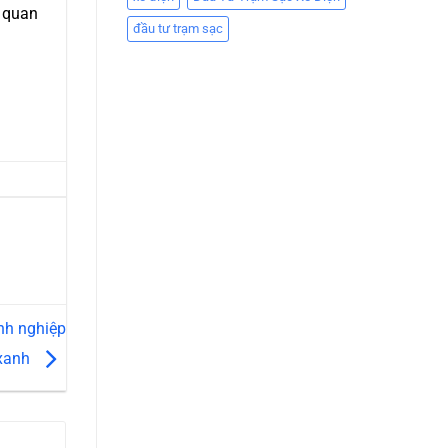
g quan
đầu tư trạm sạc
nh nghiệp
 xanh