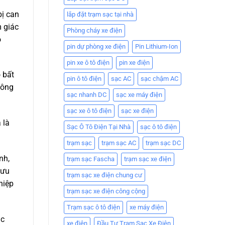
bị can
lắp đặt trạm sạc tại nhà
m giác
Phòng cháy xe điện
o
pin dự phòng xe điện
Pin Lithium-Ion
pin xe ô tô điện
pin xe điện
 bất
pin ô tô điện
sạc AC
sạc chậm AC
hông
sạc nhanh DC
sạc xe máy điện
sạc xe ô tô điện
sạc xe điện
 là
Sạc Ô Tô Điện Tại Nhà
sạc ô tô điện
trạm sạc
trạm sạc AC
trạm sạc DC
nh,
trạm sạc Fascha
trạm sạc xe điện
 ưu
trạm sạc xe điện chung cư
hiệp
trạm sạc xe điện công cộng
Trạm sạc ô tô điện
xe máy điện
ạc
xe điện
Đầu Tư Trạm Sạc Xe Điện