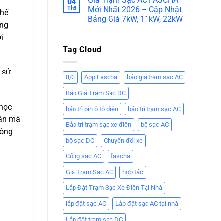
Giá Trạm Sạc AC FASCHA
04
Th8
Mới Nhất 2026 – Cập Nhật
chế
Bảng Giá 7kW, 11kW, 22kW
ăng
i
Tag Cloud
 sử
8/3
App Fascha
báo giá trạm sạc AC
Báo Giá Trạm Sạc DC
 học
bảo trì pin ô tô điện
bảo trì trạm sạc AC
hân mà
Bảo trì trạm sạc xe điện
bộ sạc AC
hông
bộ sạc DC
Chuyển đổi xe
Cổng sạc AC
fascha
Giá Trạm Sạc AC
hợp tác
Lắp Đặt Trạm Sạc Xe Điện Tại Nhà
lắp đặt sạc AC
Lắp đặt sạc AC tại nhà
Lắp đặt trạm sạc DC