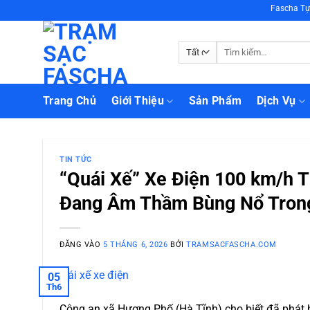
Bỏ
Fascha Tự Hào Là 
qua
nội
Tìm
dung
kiếm:
Trang Chủ
Giới Thiệu
Sản Phẩm
Dịch Vụ
TIN TỨC
“Quái Xế” Xe Điện 100 km/h 
Đang Âm Thầm Bùng Nổ Trong
ĐĂNG VÀO
5 THÁNG 6, 2026
BỞI
TRAMSACFASCHA.COM
05
Th6
Công an xã Hương Phố (Hà Tĩnh) cho biết đã phát hi