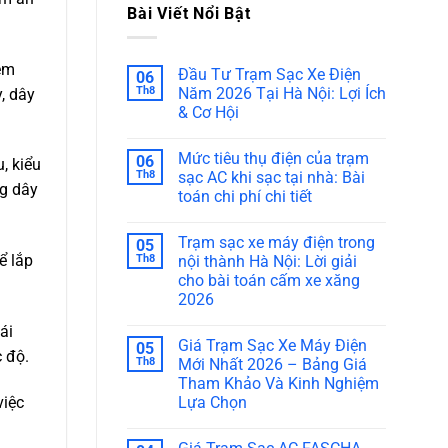
Bài Viết Nổi Bật
em
Đầu Tư Trạm Sạc Xe Điện
06
Th8
Năm 2026 Tại Hà Nội: Lợi Ích
, dây
& Cơ Hội
Mức tiêu thụ điện của trạm
06
, kiểu
Th8
sạc AC khi sạc tại nhà: Bài
ng dây
toán chi phí chi tiết
Trạm sạc xe máy điện trong
05
ể lắp
Th8
nội thành Hà Nội: Lời giải
cho bài toán cấm xe xăng
2026
ái
Giá Trạm Sạc Xe Máy Điện
05
c độ.
Th8
Mới Nhất 2026 – Bảng Giá
Tham Khảo Và Kinh Nghiệm
việc
Lựa Chọn