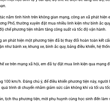
nạn.
ác nắm tình hình trên không gian mạng, công an xã phát hiện 
 Hương Phố, thường xuyên đặt mua nhiều linh kiện như bình ắc quy
 độ chế phương tiện nhằm tăng công suất và tốc độ vận hành.
g an phát hiện một phương tiện đã bị thay đổi hoàn toàn kết cấu
ận như bánh xe, khung xe, bình ắc quy, bảng điều khiển, hệ thố
hế xe trên mạng xã hội, em đã tự đặt mua linh kiện qua mạng đ
ng 100 km/h. Đáng chú ý, để điều khiển phương tiện này, người l
 quá trình di chuyển nhằm giảm sức cản không khí và tối ưu tố
, tịch thu phương tiện, mời phụ huynh cùng học sinh đến làm 