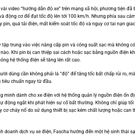
 vài video “hướng dẫn độ xe” trên mạng xã hội, phương tiện đã 
n và động cơ để đạt tốc độ lên tới 100 km/h. Nhưng phía sau cả
 pin, quá tải điện, mất kiểm soát tốc độ và nguy cơ tai nạn gia
y tập trung vào việc nâng cấp pin và công suất sạc mà không có
 nào. Khi pin bị can thiệp sai cách hoặc sạc bằng nguồn điện k
ỏng hệ thống điện sẽ tăng lên rất cao.
ười dùng cần không phải là “độ” để tăng tốc bất chấp rủi ro, mà
g tiêu chuẩn ngay từ đầu.
 minh dành cho xe điện với hệ thống quản lý nguồn điện ổn đị
ự động ngắt khi phát hiện sự cố bất thường. Không chỉ giúp tối
y cơ cháy nổ do sử dụng thiết bị sạc kém chất lượng hoặc can t
nh doanh dịch vụ xe điện, Fascha hướng đến một hệ sinh thái s