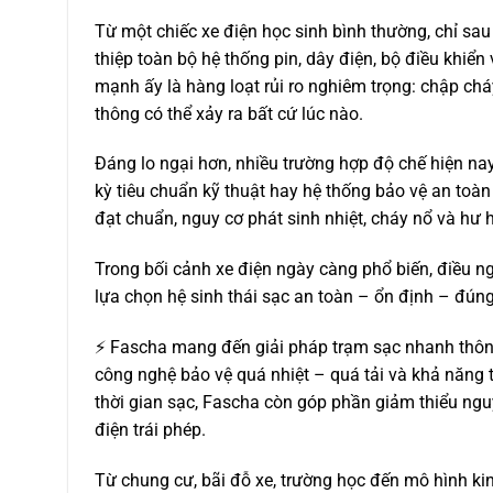
Từ một chiếc xe điện học sinh bình thường, chỉ sau
thiệp toàn bộ hệ thống pin, dây điện, bộ điều khiể
mạnh ấy là hàng loạt rủi ro nghiêm trọng: chập cháy
thông có thể xảy ra bất cứ lúc nào.
Đáng lo ngại hơn, nhiều trường hợp độ chế hiện na
kỳ tiêu chuẩn kỹ thuật hay hệ thống bảo vệ an toàn
đạt chuẩn, nguy cơ phát sinh nhiệt, cháy nổ và hư h
Trong bối cảnh xe điện ngày càng phổ biến, điều ng
lựa chọn hệ sinh thái sạc an toàn – ổn định – đún
⚡ Fascha mang đến giải pháp trạm sạc nhanh thông
công nghệ bảo vệ quá nhiệt – quá tải và khả năng t
thời gian sạc, Fascha còn góp phần giảm thiểu ngu
điện trái phép.
Từ chung cư, bãi đỗ xe, trường học đến mô hình ki