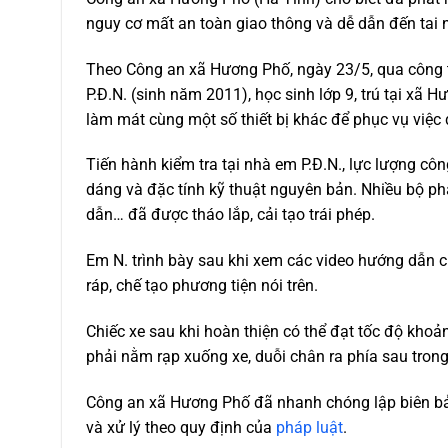
nguy cơ mất an toàn giao thông và dễ dẫn đến tai 
Theo Công an xã Hương Phố, ngày 23/5, qua công t
P.Đ.N. (sinh năm 2011), học sinh lớp 9, trú tại xã
làm mát cùng một số thiết bị khác để phục vụ việc
Tiến hành kiểm tra tại nhà em P.Đ.N., lực lượng côn
dáng và đặc tính kỹ thuật nguyên bản. Nhiều bộ ph
dẫn… đã được tháo lắp, cải tạo trái phép.
Em N. trình bày sau khi xem các video hướng dẫn c
ráp, chế tạo phương tiện nói trên.
Chiếc xe sau khi hoàn thiện có thể đạt tốc độ khoả
phải nằm rạp xuống xe, duỗi chân ra phía sau trong
Công an xã Hương Phố đã nhanh chóng lập biên bản
và xử lý theo quy định của
pháp luật
.