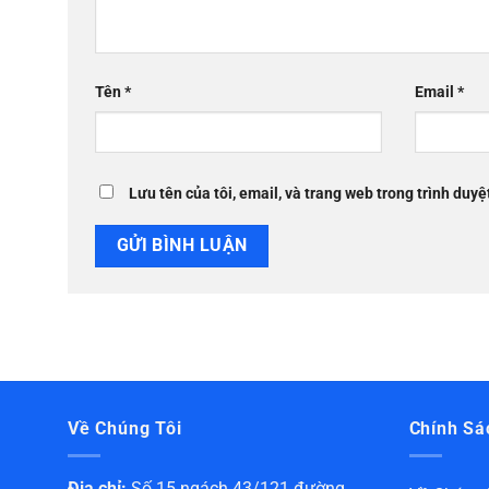
Tên
*
Email
*
Lưu tên của tôi, email, và trang web trong trình duyệt
Về Chúng Tôi
Chính Sá
Địa chỉ:
Số 15 ngách 43/121 đường