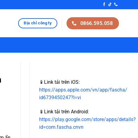
 Sử Dụng Năng Lượng Xanh
0866.595.058
Địa chỉ công ty
m
📱Link tải trên iOS:
https://apps.apple.com/vn/app/fascha/
id6739450247?l=vi
📱Link tải trên Android:
https://play.google.com/store/apps/details?
id=com.fascha.cnvn
ềm ẩn