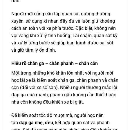
đầu.
Người mới cũng cần tập quan sát gương thường
xuyên, sử dụng xi nhan đầy đủ và luôn giữ khoảng
cách an toàn với xe phía trước. Đặc biệt, không nên
vội vàng khi xử lý tình huống. Lái chậm, quan sát kỹ
và xử lý từng bước sẽ giúp bạn tránh được sai sót
và giữ tâm lý ổn định.
Hiểu rõ chân ga – chân phanh – chân côn
Một trong những khó khăn lớn nhất với người mới
học lái xe là kiểm soát chân ga, chân phanh và chân
côn (đối với xe số sàn). Nhiều người thường mắc lỗi
đạp ga quá mạnh, phanh gấp không cần thiết hoặc
nhả côn không đều khiến xe bị giật.
Để kiểm soát tốc độ mượt mà, người học nên
tập
đạp ga nhẹ, đều
, kết hợp quan sát và phanh
sớm. Khi đã quen cảm giác chân, việc điều khiển xe