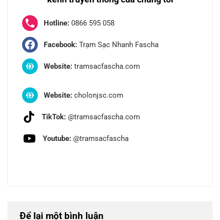
Hotline:
0866 595 058
Facebook:
Trạm Sạc Nhanh Fascha
Website:
tramsacfascha.com
Website:
cholonjsc.com
TikTok:
@tramsacfascha.com
Youtube:
@tramsacfascha
Để lại một bình luận