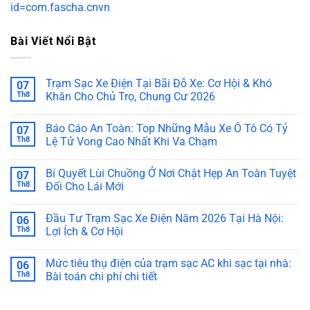
id=com.fascha.cnvn
Bài Viết Nổi Bật
Trạm Sạc Xe Điện Tại Bãi Đỗ Xe: Cơ Hội & Khó
07
Th8
Khăn Cho Chủ Trọ, Chung Cư 2026
Báo Cáo An Toàn: Top Những Mẫu Xe Ô Tô Có Tỷ
07
Th8
Lệ Tử Vong Cao Nhất Khi Va Chạm
Bí Quyết Lùi Chuồng Ở Nơi Chật Hẹp An Toàn Tuyệt
07
Th8
Đối Cho Lái Mới
Đầu Tư Trạm Sạc Xe Điện Năm 2026 Tại Hà Nội:
06
Th8
Lợi Ích & Cơ Hội
Mức tiêu thụ điện của trạm sạc AC khi sạc tại nhà:
06
Th8
Bài toán chi phí chi tiết