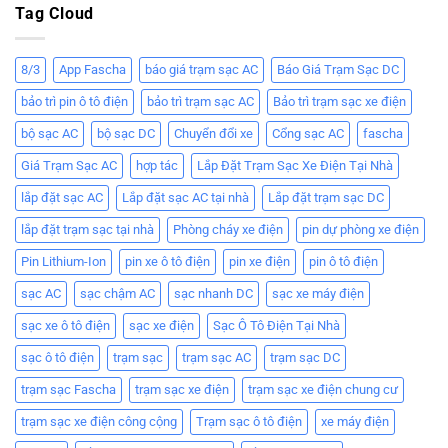
Tag Cloud
8/3
App Fascha
báo giá trạm sạc AC
Báo Giá Trạm Sạc DC
bảo trì pin ô tô điện
bảo trì trạm sạc AC
Bảo trì trạm sạc xe điện
bộ sạc AC
bộ sạc DC
Chuyển đổi xe
Cổng sạc AC
fascha
Giá Trạm Sạc AC
hợp tác
Lắp Đặt Trạm Sạc Xe Điện Tại Nhà
lắp đặt sạc AC
Lắp đặt sạc AC tại nhà
Lắp đặt trạm sạc DC
lắp đặt trạm sạc tại nhà
Phòng cháy xe điện
pin dự phòng xe điện
Pin Lithium-Ion
pin xe ô tô điện
pin xe điện
pin ô tô điện
sạc AC
sạc chậm AC
sạc nhanh DC
sạc xe máy điện
sạc xe ô tô điện
sạc xe điện
Sạc Ô Tô Điện Tại Nhà
sạc ô tô điện
trạm sạc
trạm sạc AC
trạm sạc DC
trạm sạc Fascha
trạm sạc xe điện
trạm sạc xe điện chung cư
trạm sạc xe điện công cộng
Trạm sạc ô tô điện
xe máy điện