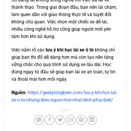
thành thạo. Trong giai đoạn đầu, bạn nên lái chậm,
làm quen dần với giao thông thực tế và tuyệt đối
không chủ quan. Việc chọn một chiếc xe dễ lái,
nhiều công nghệ hỗ trợ cũng giúp người mới yên
tâm hơn khi sử dụng.
Việc nắm rõ các
lưu ý khi học lái xe ô tô
không chỉ
giúp bạn thi đỗ dễ dàng hơn mà còn tạo nền tảng
vững chắc cho quá trình sử dụng xe lâu dài. Học
đúng ngay từ đầu sẽ giúp bạn lái xe an toàn, tự tin
và thoải mái hơn mỗi ngày.
Nguồn:
https://geelylongbien.com/luu-y-khi-hoc-lai-
xe-o-to-nhung-dieu-nguoi-moi-nhat-dinh-phai-biet/