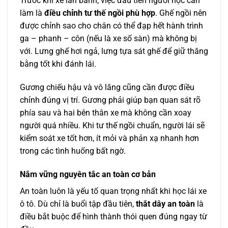
Trước khi xe lăn bánh, việc đầu tiên người học cần
làm là
điều chỉnh tư thế ngồi phù hợp
. Ghế ngồi nên
được chỉnh sao cho chân có thể đạp hết hành trình
ga – phanh – côn (nếu là xe số sàn) mà không bị
với. Lưng ghế hơi ngả, lưng tựa sát ghế để giữ thăng
bằng tốt khi đánh lái.
Gương chiếu hậu và vô lăng cũng cần được điều
chỉnh đúng vị trí. Gương phải giúp bạn quan sát rõ
phía sau và hai bên thân xe mà không cần xoay
người quá nhiều. Khi tư thế ngồi chuẩn, người lái sẽ
kiểm soát xe tốt hơn, ít mỏi và phản xạ nhanh hơn
trong các tình huống bất ngờ.
Nắm vững nguyên tắc an toàn cơ bản
An toàn luôn là yếu tố quan trọng nhất khi học lái xe
ô tô. Dù chỉ là buổi tập đầu tiên,
thắt dây an toàn
là
điều bắt buộc để hình thành thói quen đúng ngay từ