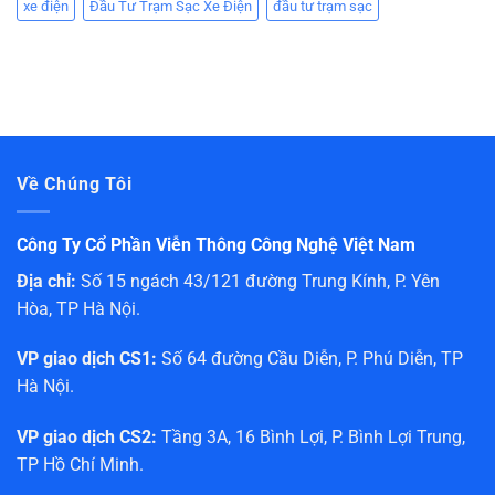
xe điện
Đầu Tư Trạm Sạc Xe Điện
đầu tư trạm sạc
Về Chúng Tôi
Công Ty Cổ Phần Viễn Thông Công Nghệ Việt Nam
Địa chỉ:
Số 15 ngách 43/121 đường Trung Kính, P. Yên
Hòa, TP Hà Nội.
VP giao dịch CS1:
Số 64 đường Cầu Diễn, P. Phú Diễn, TP
Hà Nội.
VP giao dịch CS2:
Tầng 3A, 16 Bình Lợi, P. Bình Lợi Trung,
TP Hồ Chí Minh.