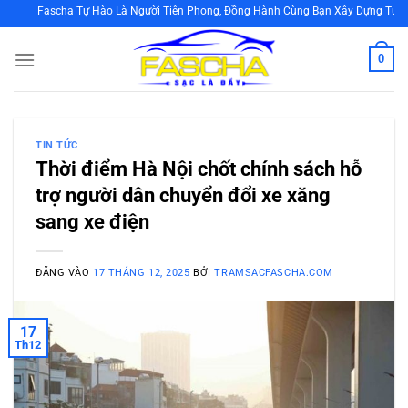
Bỏ
Fascha Tự Hào Là Người Tiên Phong, Đồng Hành Cùng Bạn Xây Dựng Tương Lai 
qua
nội
0
dung
TIN TỨC
Thời điểm Hà Nội chốt chính sách hỗ
trợ người dân chuyển đổi xe xăng
sang xe điện
ĐĂNG VÀO
17 THÁNG 12, 2025
BỞI
TRAMSACFASCHA.COM
17
Th12