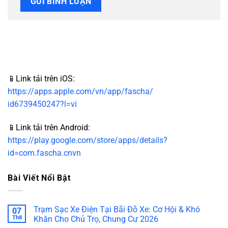
📱Link tải trên iOS:
https://apps.apple.com/vn/app/fascha/
id6739450247?l=vi
📱Link tải trên Android:
https://play.google.com/store/apps/details?
id=com.fascha.cnvn
Bài Viết Nổi Bật
Trạm Sạc Xe Điện Tại Bãi Đỗ Xe: Cơ Hội & Khó
07
Th8
Khăn Cho Chủ Trọ, Chung Cư 2026