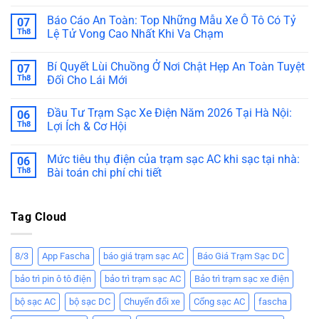
Báo Cáo An Toàn: Top Những Mẫu Xe Ô Tô Có Tỷ
07
Th8
Lệ Tử Vong Cao Nhất Khi Va Chạm
Bí Quyết Lùi Chuồng Ở Nơi Chật Hẹp An Toàn Tuyệt
07
Th8
Đối Cho Lái Mới
Đầu Tư Trạm Sạc Xe Điện Năm 2026 Tại Hà Nội:
06
Th8
Lợi Ích & Cơ Hội
Mức tiêu thụ điện của trạm sạc AC khi sạc tại nhà:
06
Th8
Bài toán chi phí chi tiết
Tag Cloud
8/3
App Fascha
báo giá trạm sạc AC
Báo Giá Trạm Sạc DC
bảo trì pin ô tô điện
bảo trì trạm sạc AC
Bảo trì trạm sạc xe điện
bộ sạc AC
bộ sạc DC
Chuyển đổi xe
Cổng sạc AC
fascha