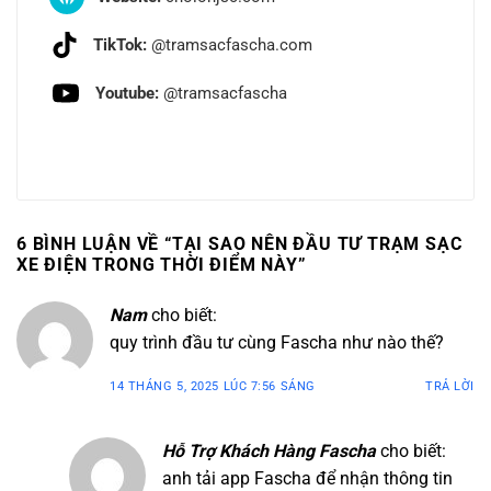
TikTok:
@tramsacfascha.com
Youtube:
@tramsacfascha
6 BÌNH LUẬN VỀ “
TẠI SAO NÊN ĐẦU TƯ TRẠM SẠC
XE ĐIỆN TRONG THỜI ĐIỂM NÀY
”
Nam
cho biết:
quy trình đầu tư cùng Fascha như nào thế?
14 THÁNG 5, 2025 LÚC 7:56 SÁNG
TRẢ LỜI
Hỗ Trợ Khách Hàng Fascha
cho biết:
anh tải app Fascha để nhận thông tin