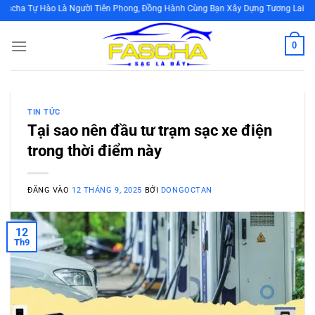
Bỏ
ào Là Người Tiên Phong, Đồng Hành Cùng Bạn Xây Dựng Tương Lai Bền Vững Bằ
qua
nội
0
dung
TIN TỨC
Tại sao nên đầu tư trạm sạc xe điện
trong thời điểm này
ĐĂNG VÀO
12 THÁNG 9, 2025
BỞI
DONGOCTAN
12
Th9