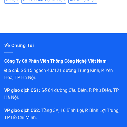
Về Chúng Tôi
Công Ty Cổ Phần Viễn Thông Công Nghệ Việt Nam
Địa chỉ:
Số 15 ngách 43/121 đường Trung Kính, P. Yên
Hòa, TP Hà Nội.
VP giao dịch CS1:
Số 64 đường Cầu Diễn, P. Phú Diễn, TP
Hà Nội.
VP giao dịch CS2:
Tầng 3A, 16 Bình Lợi, P. Bình Lợi Trung,
TP Hồ Chí Minh.