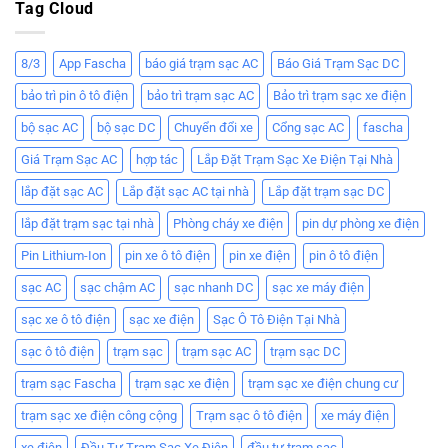
Tag Cloud
8/3
App Fascha
báo giá trạm sạc AC
Báo Giá Trạm Sạc DC
bảo trì pin ô tô điện
bảo trì trạm sạc AC
Bảo trì trạm sạc xe điện
bộ sạc AC
bộ sạc DC
Chuyển đổi xe
Cổng sạc AC
fascha
Giá Trạm Sạc AC
hợp tác
Lắp Đặt Trạm Sạc Xe Điện Tại Nhà
lắp đặt sạc AC
Lắp đặt sạc AC tại nhà
Lắp đặt trạm sạc DC
lắp đặt trạm sạc tại nhà
Phòng cháy xe điện
pin dự phòng xe điện
Pin Lithium-Ion
pin xe ô tô điện
pin xe điện
pin ô tô điện
sạc AC
sạc chậm AC
sạc nhanh DC
sạc xe máy điện
sạc xe ô tô điện
sạc xe điện
Sạc Ô Tô Điện Tại Nhà
sạc ô tô điện
trạm sạc
trạm sạc AC
trạm sạc DC
trạm sạc Fascha
trạm sạc xe điện
trạm sạc xe điện chung cư
trạm sạc xe điện công cộng
Trạm sạc ô tô điện
xe máy điện
xe điện
Đầu Tư Trạm Sạc Xe Điện
đầu tư trạm sạc