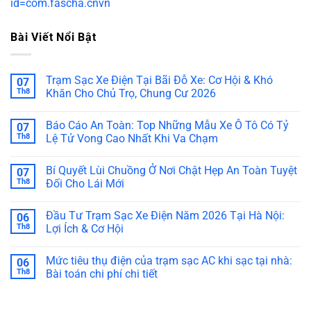
id=com.fascha.cnvn
Bài Viết Nổi Bật
Trạm Sạc Xe Điện Tại Bãi Đỗ Xe: Cơ Hội & Khó
07
Th8
Khăn Cho Chủ Trọ, Chung Cư 2026
Báo Cáo An Toàn: Top Những Mẫu Xe Ô Tô Có Tỷ
07
Th8
Lệ Tử Vong Cao Nhất Khi Va Chạm
Bí Quyết Lùi Chuồng Ở Nơi Chật Hẹp An Toàn Tuyệt
07
Th8
Đối Cho Lái Mới
Đầu Tư Trạm Sạc Xe Điện Năm 2026 Tại Hà Nội:
06
Th8
Lợi Ích & Cơ Hội
Mức tiêu thụ điện của trạm sạc AC khi sạc tại nhà:
06
Th8
Bài toán chi phí chi tiết