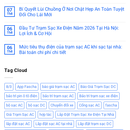
Bí Quyết Lùi Chuồng Ở Nơi Chật Hẹp An Toàn Tuyệt
07
Th8
Đối Cho Lái Mới
Đầu Tư Trạm Sạc Xe Điện Năm 2026 Tại Hà Nội:
06
Th8
Lợi Ích & Cơ Hội
Mức tiêu thụ điện của trạm sạc AC khi sạc tại nhà:
06
Th8
Bài toán chi phí chi tiết
Tag Cloud
8/3
App Fascha
báo giá trạm sạc AC
Báo Giá Trạm Sạc DC
bảo trì pin ô tô điện
bảo trì trạm sạc AC
Bảo trì trạm sạc xe điện
bộ sạc AC
bộ sạc DC
Chuyển đổi xe
Cổng sạc AC
fascha
Giá Trạm Sạc AC
hợp tác
Lắp Đặt Trạm Sạc Xe Điện Tại Nhà
lắp đặt sạc AC
Lắp đặt sạc AC tại nhà
Lắp đặt trạm sạc DC