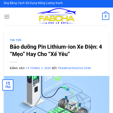
Bỏ
ng Cách Sử Dụng Năng Lượng Xanh
qua
nội
0
dung
TIN TỨC
Bảo dưỡng Pin Lithium-ion Xe Điện: 4
“Mẹo” Hay Cho “Xế Yêu”
ĐĂNG VÀO
15 THÁNG 2, 2025
BỞI
TRAMSACFASCHA.COM
15
Th2