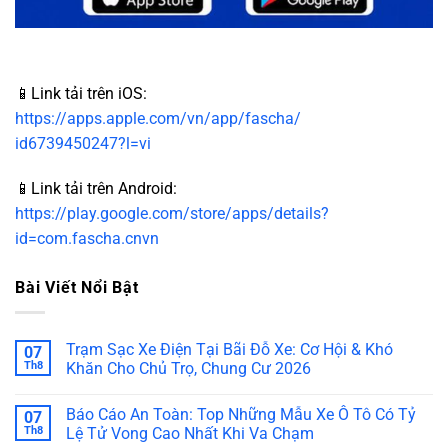
📱Link tải trên iOS:
https://apps.apple.com/vn/app/fascha/
id6739450247?l=vi
📱Link tải trên Android:
https://play.google.com/store/apps/details?
id=com.fascha.cnvn
Bài Viết Nổi Bật
Trạm Sạc Xe Điện Tại Bãi Đỗ Xe: Cơ Hội & Khó
07
Th8
Khăn Cho Chủ Trọ, Chung Cư 2026
Báo Cáo An Toàn: Top Những Mẫu Xe Ô Tô Có Tỷ
07
Th8
Lệ Tử Vong Cao Nhất Khi Va Chạm