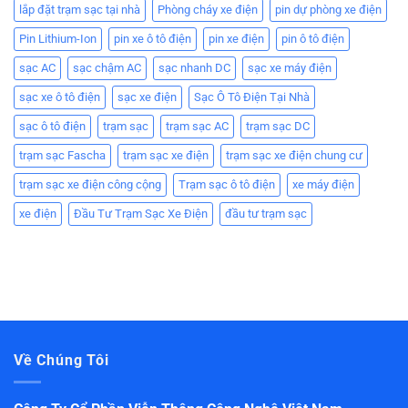
lắp đặt trạm sạc tại nhà
Phòng cháy xe điện
pin dự phòng xe điện
Pin Lithium-Ion
pin xe ô tô điện
pin xe điện
pin ô tô điện
sạc AC
sạc chậm AC
sạc nhanh DC
sạc xe máy điện
sạc xe ô tô điện
sạc xe điện
Sạc Ô Tô Điện Tại Nhà
sạc ô tô điện
trạm sạc
trạm sạc AC
trạm sạc DC
trạm sạc Fascha
trạm sạc xe điện
trạm sạc xe điện chung cư
trạm sạc xe điện công cộng
Trạm sạc ô tô điện
xe máy điện
xe điện
Đầu Tư Trạm Sạc Xe Điện
đầu tư trạm sạc
Về Chúng Tôi