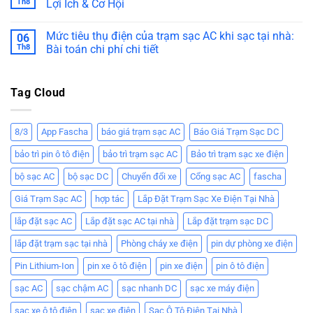
Th8
Lợi Ích & Cơ Hội
Mức tiêu thụ điện của trạm sạc AC khi sạc tại nhà:
06
Th8
Bài toán chi phí chi tiết
Tag Cloud
8/3
App Fascha
báo giá trạm sạc AC
Báo Giá Trạm Sạc DC
bảo trì pin ô tô điện
bảo trì trạm sạc AC
Bảo trì trạm sạc xe điện
bộ sạc AC
bộ sạc DC
Chuyển đổi xe
Cổng sạc AC
fascha
Giá Trạm Sạc AC
hợp tác
Lắp Đặt Trạm Sạc Xe Điện Tại Nhà
lắp đặt sạc AC
Lắp đặt sạc AC tại nhà
Lắp đặt trạm sạc DC
lắp đặt trạm sạc tại nhà
Phòng cháy xe điện
pin dự phòng xe điện
Pin Lithium-Ion
pin xe ô tô điện
pin xe điện
pin ô tô điện
sạc AC
sạc chậm AC
sạc nhanh DC
sạc xe máy điện
sạc xe ô tô điện
sạc xe điện
Sạc Ô Tô Điện Tại Nhà