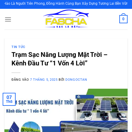
Bỏ
i Tiên Phong, Đồng Hành Cùng Bạn Xây Dựng Tương Lai Bền Vững Bằng Cách Sử
qua
nội
0
dung
TIN TỨC
Trạm Sạc Năng Lượng Mặt Trời –
Kênh Đầu Tư “1 Vốn 4 Lời”
ĐĂNG VÀO
7 THÁNG 5, 2025
BỞI
DONGOCTAN
07
Th5