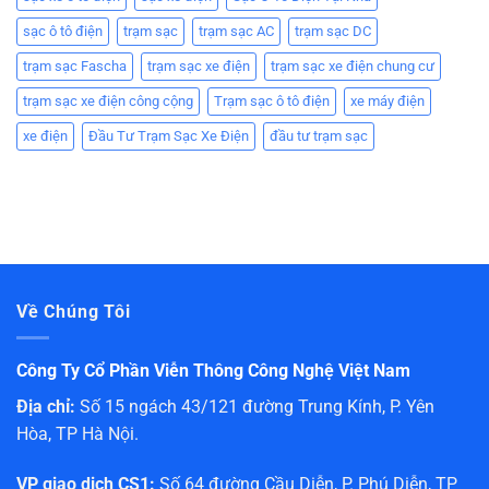
sạc ô tô điện
trạm sạc
trạm sạc AC
trạm sạc DC
trạm sạc Fascha
trạm sạc xe điện
trạm sạc xe điện chung cư
trạm sạc xe điện công cộng
Trạm sạc ô tô điện
xe máy điện
xe điện
Đầu Tư Trạm Sạc Xe Điện
đầu tư trạm sạc
Về Chúng Tôi
Công Ty Cổ Phần Viễn Thông Công Nghệ Việt Nam
Địa chỉ:
Số 15 ngách 43/121 đường Trung Kính, P. Yên
Hòa, TP Hà Nội.
VP giao dịch CS1:
Số 64 đường Cầu Diễn, P. Phú Diễn, TP