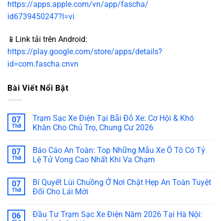
https://apps.apple.com/vn/app/fascha/
id6739450247?l=vi
📱Link tải trên Android:
https://play.google.com/store/apps/details?
id=com.fascha.cnvn
Bài Viết Nổi Bật
Trạm Sạc Xe Điện Tại Bãi Đỗ Xe: Cơ Hội & Khó
07
Th8
Khăn Cho Chủ Trọ, Chung Cư 2026
Báo Cáo An Toàn: Top Những Mẫu Xe Ô Tô Có Tỷ
07
Th8
Lệ Tử Vong Cao Nhất Khi Va Chạm
Bí Quyết Lùi Chuồng Ở Nơi Chật Hẹp An Toàn Tuyệt
07
Th8
Đối Cho Lái Mới
Đầu Tư Trạm Sạc Xe Điện Năm 2026 Tại Hà Nội:
06