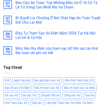
Báo Cáo An Toàn: Top Những Mẫu Xe Ô Tô Có Tỷ
07
Th8
Lệ Tử Vong Cao Nhất Khi Va Chạm
Bí Quyết Lùi Chuồng Ở Nơi Chật Hẹp An Toàn Tuyệt
07
Th8
Đối Cho Lái Mới
Đầu Tư Trạm Sạc Xe Điện Năm 2026 Tại Hà Nội:
06
Th8
Lợi Ích & Cơ Hội
Mức tiêu thụ điện của trạm sạc AC khi sạc tại nhà:
06
Th8
Bài toán chi phí chi tiết
Tag Cloud
8/3
App Fascha
báo giá trạm sạc AC
Báo Giá Trạm Sạc DC
bảo trì pin ô tô điện
bảo trì trạm sạc AC
Bảo trì trạm sạc xe điện
bộ sạc AC
bộ sạc DC
Chuyển đổi xe
Cổng sạc AC
fascha
Giá Trạm Sạc AC
hợp tác
Lắp Đặt Trạm Sạc Xe Điện Tại Nhà