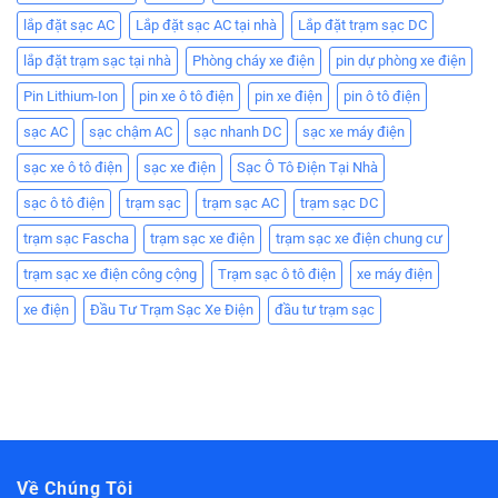
lắp đặt sạc AC
Lắp đặt sạc AC tại nhà
Lắp đặt trạm sạc DC
lắp đặt trạm sạc tại nhà
Phòng cháy xe điện
pin dự phòng xe điện
Pin Lithium-Ion
pin xe ô tô điện
pin xe điện
pin ô tô điện
sạc AC
sạc chậm AC
sạc nhanh DC
sạc xe máy điện
sạc xe ô tô điện
sạc xe điện
Sạc Ô Tô Điện Tại Nhà
sạc ô tô điện
trạm sạc
trạm sạc AC
trạm sạc DC
trạm sạc Fascha
trạm sạc xe điện
trạm sạc xe điện chung cư
trạm sạc xe điện công cộng
Trạm sạc ô tô điện
xe máy điện
xe điện
Đầu Tư Trạm Sạc Xe Điện
đầu tư trạm sạc
Về Chúng Tôi