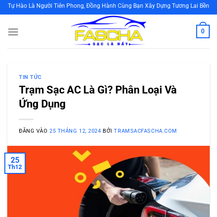
Bỏ
Là Người Tiên Phong, Đồng Hành Cùng Bạn Xây Dựng Tương Lai Bền Vững Bằng 
qua
nội
0
dung
TIN TỨC
Trạm Sạc AC Là Gì? Phân Loại Và
Ứng Dụng
ĐĂNG VÀO
25 THÁNG 12, 2024
BỞI
TRAMSACFASCHA.COM
25
Th12