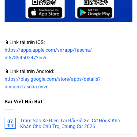
📱Link tải trên iOS:
https://apps.apple.com/vn/app/fascha/
id6739450247?l=vi
📱Link tải trên Android:
https://play.google.com/store/apps/details?
id=com.fascha.cnvn
Bài Viết Nổi Bật
Trạm Sạc Xe Điện Tại Bãi Đỗ Xe: Cơ Hội & Khó
07
Th8
Khăn Cho Chủ Trọ, Chung Cư 2026