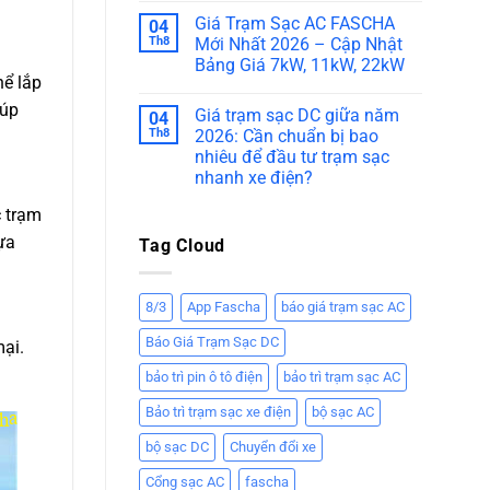
Giá Trạm Sạc AC FASCHA
04
Th8
Mới Nhất 2026 – Cập Nhật
Bảng Giá 7kW, 11kW, 22kW
hể lắp
iúp
Giá trạm sạc DC giữa năm
04
Th8
2026: Cần chuẩn bị bao
nhiêu để đầu tư trạm sạc
nhanh xe điện?
c trạm
ựa
Tag Cloud
8/3
App Fascha
báo giá trạm sạc AC
Báo Giá Trạm Sạc DC
mại.
bảo trì pin ô tô điện
bảo trì trạm sạc AC
Bảo trì trạm sạc xe điện
bộ sạc AC
bộ sạc DC
Chuyển đổi xe
Cổng sạc AC
fascha