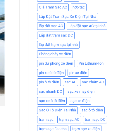
Giá Trạm Sạc AC
hợp tác
Lắp Đặt Trạm Sạc Xe Điện Tại Nhà
lắp đặt sạc AC
Lắp đặt sạc AC tại nhà
Lắp đặt trạm sạc DC
lắp đặt trạm sạc tại nhà
Phòng cháy xe điện
pin dự phòng xe điện
Pin Lithium-Ion
pin xe ô tô điện
pin xe điện
pin ô tô điện
sạc AC
sạc chậm AC
sạc nhanh DC
sạc xe máy điện
sạc xe ô tô điện
sạc xe điện
Sạc Ô Tô Điện Tại Nhà
sạc ô tô điện
trạm sạc
trạm sạc AC
trạm sạc DC
trạm sạc Fascha
trạm sạc xe điện