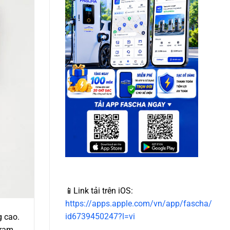
📱Link tải trên iOS:
https://apps.apple.com/vn/app/fascha/
id6739450247?l=vi
g cao.
trạm