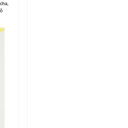
cha,
rõ