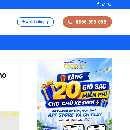
0866.595.058
Địa chỉ công ty
ho