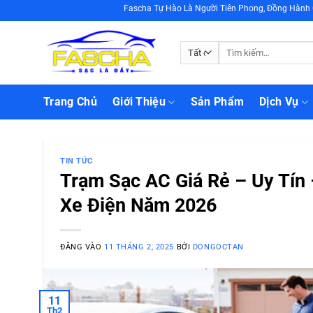
Bỏ
Fascha Tự Hào Là Người Tiên Phong, Đồng Hành Cùng Bạn Xây 
qua
nội
Tìm
dung
kiếm:
Trang Chủ
Giới Thiệu
Sản Phẩm
Dịch Vụ
TIN TỨC
Trạm Sạc AC Giá Rẻ – Uy Tín
Xe Điện Năm 2026
ĐĂNG VÀO
11 THÁNG 2, 2025
BỞI
DONGOCTAN
11
Th2