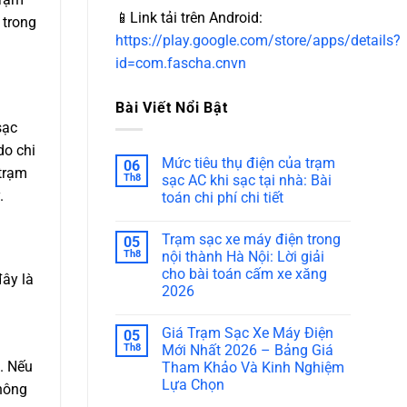
📱Link tải trên Android:
 trong
https://play.google.com/store/apps/details?
id=com.fascha.cnvn
Bài Viết Nổi Bật
sạc
do chi
Mức tiêu thụ điện của trạm
06
 trạm
Th8
sạc AC khi sạc tại nhà: Bài
.
toán chi phí chi tiết
Trạm sạc xe máy điện trong
05
Th8
nội thành Hà Nội: Lời giải
cho bài toán cấm xe xăng
đây là
2026
Giá Trạm Sạc Xe Máy Điện
05
Th8
Mới Nhất 2026 – Bảng Giá
. Nếu
Tham Khảo Và Kinh Nghiệm
Lựa Chọn
thông