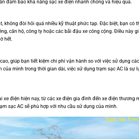
 vẫn đảm bảo khả năng sạc xe điện nhanh chóng và hiệu quả.
, không đòi hỏi quá nhiều kỹ thuật phức tạp. Đặc biệt, bạn có t
êng, căn hộ, công ty hoặc các bãi đậu xe công cộng. Điều này g
ờ hết.
ao, giúp bạn tiết kiệm chi phí vận hành so với việc sử dụng cá
 của mình trong thời gian dài, việc sử dụng trạm sạc AC là sự l
i xe điện hiện nay, từ các xe điện gia đình đến xe điện thương 
 trạm sạc AC sẽ phù hợp với nhu cầu sử dụng của mình.