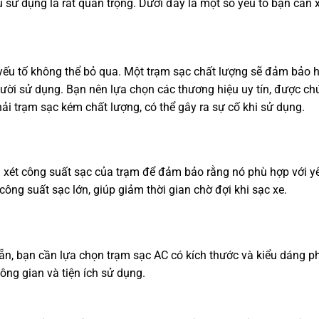
 sử dụng là rất quan trọng. Dưới đây là một số yếu tố bạn cần
yếu tố không thể bỏ qua. Một trạm sạc chất lượng sẽ đảm bảo h
người sử dụng. Bạn nên lựa chọn các thương hiệu uy tín, được c
ải trạm sạc kém chất lượng, có thể gây ra sự cố khi sử dụng.
m xét công suất sạc của trạm để đảm bảo rằng nó phù hợp với y
công suất sạc lớn, giúp giảm thời gian chờ đợi khi sạc xe.
ẵn, bạn cần lựa chọn trạm sạc AC có kích thước và kiểu dáng p
hông gian và tiện ích sử dụng.