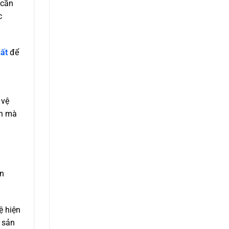
 cần
c
ất
để
 vệ
ạn mà
ản
ệ hiện
 sản