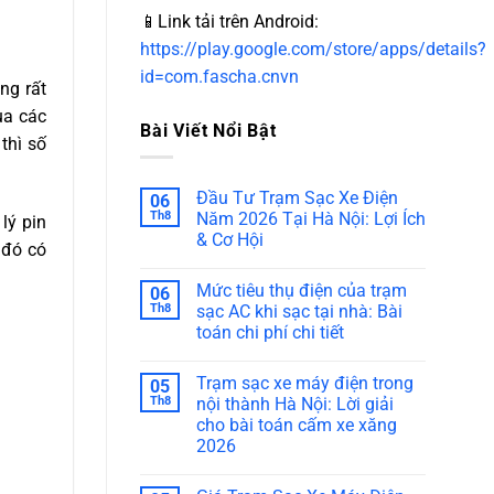
📱Link tải trên Android:
https://play.google.com/store/apps/details?
id=com.fascha.cnvn
ng rất
ua các
Bài Viết Nổi Bật
thì số
Đầu Tư Trạm Sạc Xe Điện
06
Th8
Năm 2026 Tại Hà Nội: Lợi Ích
lý pin
& Cơ Hội
 đó có
Mức tiêu thụ điện của trạm
06
Th8
sạc AC khi sạc tại nhà: Bài
toán chi phí chi tiết
Trạm sạc xe máy điện trong
05
Th8
nội thành Hà Nội: Lời giải
cho bài toán cấm xe xăng
2026