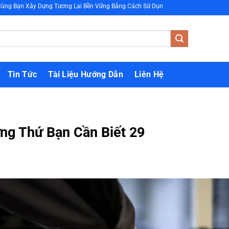
ựng Tương Lai Bền Vững Bằng Cách Sử Dụng Năng Lượng Xanh
Tin Tức
Tài Liệu Hướng Dẫn
Liên Hệ
ững Thứ Bạn Cần Biết 29