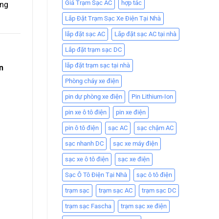
Giá Trạm Sạc AC
hợp tác
ong
Lắp Đặt Trạm Sạc Xe Điện Tại Nhà
lắp đặt sạc AC
Lắp đặt sạc AC tại nhà
Lắp đặt trạm sạc DC
lắp đặt trạm sạc tại nhà
n
Phòng cháy xe điện
pin dự phòng xe điện
Pin Lithium-Ion
pin xe ô tô điện
pin xe điện
pin ô tô điện
sạc AC
sạc chậm AC
sạc nhanh DC
sạc xe máy điện
sạc xe ô tô điện
sạc xe điện
Sạc Ô Tô Điện Tại Nhà
sạc ô tô điện
trạm sạc
trạm sạc AC
trạm sạc DC
trạm sạc Fascha
trạm sạc xe điện