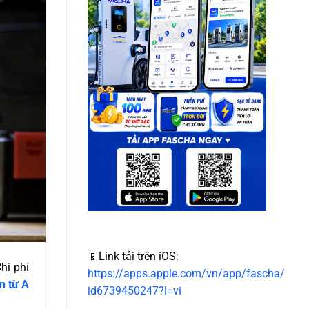
📱Link tải trên iOS:
hi phí
https://apps.apple.com/vn/app/fascha/
ện từ A
id6739450247?l=vi