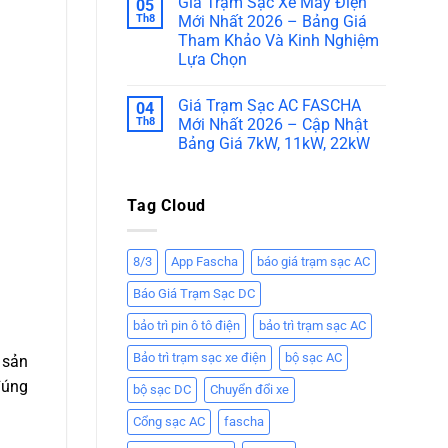
Giá Trạm Sạc Xe Máy Điện
05
Th8
Mới Nhất 2026 – Bảng Giá
Tham Khảo Và Kinh Nghiệm
Lựa Chọn
Giá Trạm Sạc AC FASCHA
04
Th8
Mới Nhất 2026 – Cập Nhật
Bảng Giá 7kW, 11kW, 22kW
Tag Cloud
8/3
App Fascha
báo giá trạm sạc AC
Báo Giá Trạm Sạc DC
bảo trì pin ô tô điện
bảo trì trạm sạc AC
Bảo trì trạm sạc xe điện
bộ sạc AC
ệ sản
đúng
bộ sạc DC
Chuyển đổi xe
Cổng sạc AC
fascha