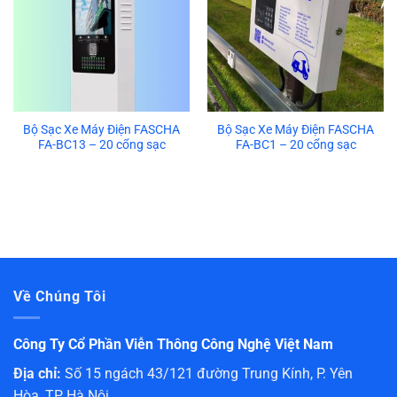
Bộ Sạc Xe Máy Điện FASCHA
Bộ Sạc Xe Máy Điện FASCHA
FA-BC13 – 20 cổng sạc
FA-BC1 – 20 cổng sạc
Về Chúng Tôi
Công Ty Cổ Phần Viễn Thông Công Nghệ Việt Nam
Địa chỉ:
Số 15 ngách 43/121 đường Trung Kính, P. Yên
Hòa, TP Hà Nội.