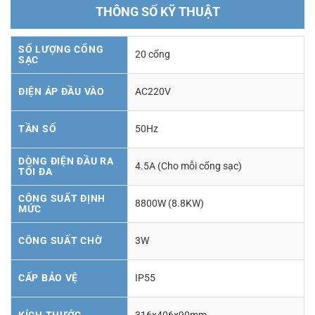
THÔNG SỐ KỸ THUẬT
SỐ LƯỢNG CỔNG
20 cổng
SẠC
ĐIỆN ÁP ĐẦU VÀO
AC220V
TẦN SỐ
50Hz
DÒNG ĐIỆN ĐẦU RA
4.5A (Cho mỗi cổng sạc)
TỐI ĐA
CÔNG SUẤT ĐỊNH
8800W (8.8KW)
MỨC
CÔNG SUẤT CHỜ
3W
CẤP BẢO VỆ
IP55