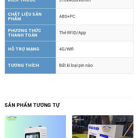
KÍCH THƯỚC
316x406x90mm
CHẤT LIỆU SẢN
ABS+PC
PHẨM
PHƯƠNG THỨC
Thẻ RFID/App
THANH TOÁN
HỖ TRỢ MẠNG
4G/Wifi
TƯƠNG THÍCH
Bất kì loại pin nào
SẢN PHẨM TƯƠNG TỰ