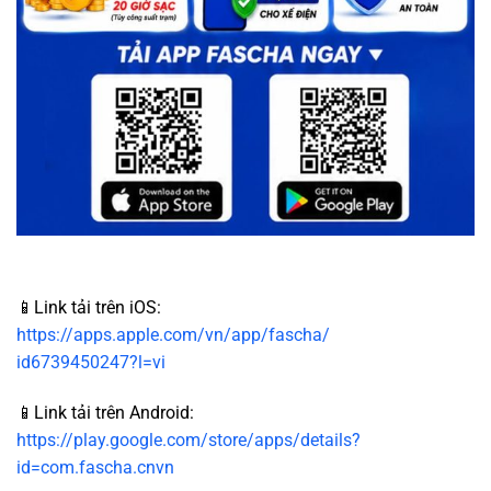
📱Link tải trên iOS:
https://apps.apple.com/vn/app/fascha/
id6739450247?l=vi
📱Link tải trên Android:
https://play.google.com/store/apps/details?
id=com.fascha.cnvn