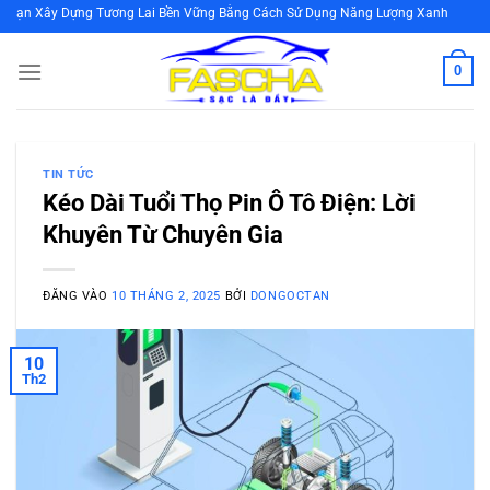
Bỏ
ựng Tương Lai Bền Vững Bằng Cách Sử Dụng Năng Lượng Xanh
qua
nội
0
dung
TIN TỨC
Kéo Dài Tuổi Thọ Pin Ô Tô Điện: Lời
Khuyên Từ Chuyên Gia
ĐĂNG VÀO
10 THÁNG 2, 2025
BỞI
DONGOCTAN
10
Th2