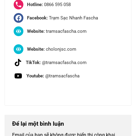
Hotline:
0866 595 058
Facebook:
Trạm Sạc Nhanh Fascha
Website:
tramsacfascha.com
Website:
cholonjsc.com
TikTok:
@tramsacfascha.com
Youtube:
@tramsacfascha
Để lại một bình luận
Email của bạn sẽ không được hiển thị công khai.