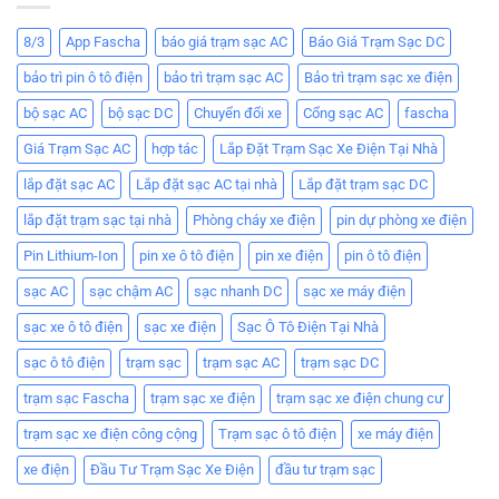
8/3
App Fascha
báo giá trạm sạc AC
Báo Giá Trạm Sạc DC
bảo trì pin ô tô điện
bảo trì trạm sạc AC
Bảo trì trạm sạc xe điện
bộ sạc AC
bộ sạc DC
Chuyển đổi xe
Cổng sạc AC
fascha
Giá Trạm Sạc AC
hợp tác
Lắp Đặt Trạm Sạc Xe Điện Tại Nhà
lắp đặt sạc AC
Lắp đặt sạc AC tại nhà
Lắp đặt trạm sạc DC
lắp đặt trạm sạc tại nhà
Phòng cháy xe điện
pin dự phòng xe điện
Pin Lithium-Ion
pin xe ô tô điện
pin xe điện
pin ô tô điện
sạc AC
sạc chậm AC
sạc nhanh DC
sạc xe máy điện
sạc xe ô tô điện
sạc xe điện
Sạc Ô Tô Điện Tại Nhà
sạc ô tô điện
trạm sạc
trạm sạc AC
trạm sạc DC
trạm sạc Fascha
trạm sạc xe điện
trạm sạc xe điện chung cư
trạm sạc xe điện công cộng
Trạm sạc ô tô điện
xe máy điện
xe điện
Đầu Tư Trạm Sạc Xe Điện
đầu tư trạm sạc