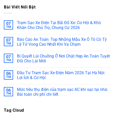
Bài Viết Nổi Bật
Trạm Sạc Xe Điện Tại Bãi Đỗ Xe: Cơ Hội & Khó
07
Th8
Khăn Cho Chủ Trọ, Chung Cư 2026
Báo Cáo An Toàn: Top Những Mẫu Xe Ô Tô Có Tỷ
07
Th8
Lệ Tử Vong Cao Nhất Khi Va Chạm
Bí Quyết Lùi Chuồng Ở Nơi Chật Hẹp An Toàn Tuyệt
07
Th8
Đối Cho Lái Mới
Đầu Tư Trạm Sạc Xe Điện Năm 2026 Tại Hà Nội:
06
Th8
Lợi Ích & Cơ Hội
Mức tiêu thụ điện của trạm sạc AC khi sạc tại nhà:
06
Th8
Bài toán chi phí chi tiết
Tag Cloud