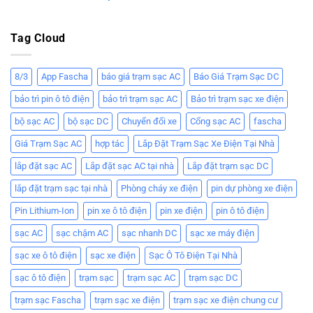
Tag Cloud
8/3
App Fascha
báo giá trạm sạc AC
Báo Giá Trạm Sạc DC
bảo trì pin ô tô điện
bảo trì trạm sạc AC
Bảo trì trạm sạc xe điện
bộ sạc AC
bộ sạc DC
Chuyển đổi xe
Cổng sạc AC
fascha
Giá Trạm Sạc AC
hợp tác
Lắp Đặt Trạm Sạc Xe Điện Tại Nhà
lắp đặt sạc AC
Lắp đặt sạc AC tại nhà
Lắp đặt trạm sạc DC
lắp đặt trạm sạc tại nhà
Phòng cháy xe điện
pin dự phòng xe điện
Pin Lithium-Ion
pin xe ô tô điện
pin xe điện
pin ô tô điện
sạc AC
sạc chậm AC
sạc nhanh DC
sạc xe máy điện
sạc xe ô tô điện
sạc xe điện
Sạc Ô Tô Điện Tại Nhà
sạc ô tô điện
trạm sạc
trạm sạc AC
trạm sạc DC
trạm sạc Fascha
trạm sạc xe điện
trạm sạc xe điện chung cư