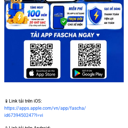
📱Link tải trên iOS:
https://apps.apple.com/vn/app/fascha/
id6739450247?l=vi