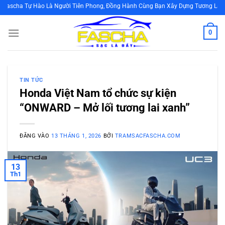
Bỏ
ào Là Người Tiên Phong, Đồng Hành Cùng Bạn Xây Dựng Tương Lai Bền Vững Bằ
qua
nội
0
dung
TIN TỨC
Honda Việt Nam tổ chức sự kiện
“ONWARD – Mở lối tương lai xanh”
ĐĂNG VÀO
13 THÁNG 1, 2026
BỞI
TRAMSACFASCHA.COM
13
Th1