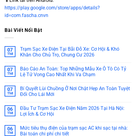
📱Link tải trên Android:
https://play.google.com/store/apps/details?
id=com.fascha.cnvn
Bài Viết Nổi Bật
Trạm Sạc Xe Điện Tại Bãi Đỗ Xe: Cơ Hội & Khó
07
Th8
Khăn Cho Chủ Trọ, Chung Cư 2026
Báo Cáo An Toàn: Top Những Mẫu Xe Ô Tô Có Tỷ
07
Th8
Lệ Tử Vong Cao Nhất Khi Va Chạm
Bí Quyết Lùi Chuồng Ở Nơi Chật Hẹp An Toàn Tuyệt
07
Th8
Đối Cho Lái Mới
Đầu Tư Trạm Sạc Xe Điện Năm 2026 Tại Hà Nội:
06
Th8
Lợi Ích & Cơ Hội
Mức tiêu thụ điện của trạm sạc AC khi sạc tại nhà:
06
Th8
Bài toán chi phí chi tiết