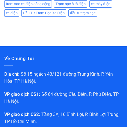
trạm sạc xe điện công cộng
Trạm sạc ô tô điện
xe máy điện
xe điện
Đầu Tư Trạm Sạc Xe Điện
đầu tư trạm sạc
Về Chúng Tôi
Địa chỉ:
Số 15 ngách 43/121 đường Trung Kính, P. Yên
Hòa, TP Hà Nội.
VP giao dịch CS1:
Số 64 đường Cầu Diễn, P. Phú Diễn, TP
Hà Nội.
VP giao dịch CS2:
Tầng 3A, 16 Bình Lợi, P. Bình Lợi Trung,
TP Hồ Chí Minh.