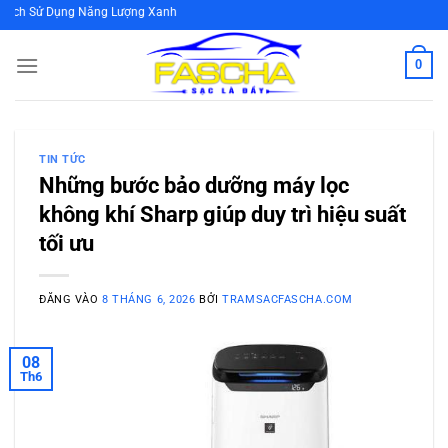
Bỏ
ng Năng Lượng Xanh
qua
nội
0
dung
TIN TỨC
Những bước bảo dưỡng máy lọc
không khí Sharp giúp duy trì hiệu suất
tối ưu
ĐĂNG VÀO
8 THÁNG 6, 2026
BỞI
TRAMSACFASCHA.COM
08
Th6