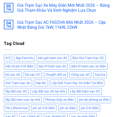
Giá Trạm Sạc Xe Máy Điện Mới Nhất 2026 – Bảng
05
Th8
Giá Tham Khảo Và Kinh Nghiệm Lựa Chọn
Giá Trạm Sạc AC FASCHA Mới Nhất 2026 – Cập
04
Th8
Nhật Bảng Giá 7kW, 11kW, 22kW
Tag Cloud
8/3
App Fascha
báo giá trạm sạc AC
Báo Giá Trạm Sạc DC
bảo trì pin ô tô điện
bảo trì trạm sạc AC
Bảo trì trạm sạc xe điện
bộ sạc AC
bộ sạc DC
Chuyển đổi xe
Cổng sạc AC
fascha
Giá Trạm Sạc AC
hợp tác
Lắp Đặt Trạm Sạc Xe Điện Tại Nhà
lắp đặt sạc AC
Lắp đặt sạc AC tại nhà
Lắp đặt trạm sạc DC
lắp đặt trạm sạc tại nhà
Phòng cháy xe điện
pin dự phòng xe điện
Pin Lithium-Ion
pin xe ô tô điện
pin xe điện
pin ô tô điện
sạc AC
sạc chậm AC
sạc nhanh DC
sạc xe máy điện