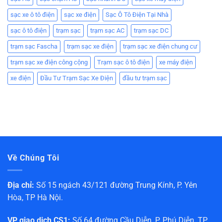
sạc xe ô tô điện
sạc xe điện
Sạc Ô Tô Điện Tại Nhà
sạc ô tô điện
trạm sạc
trạm sạc AC
trạm sạc DC
trạm sạc Fascha
trạm sạc xe điện
trạm sạc xe điện chung cư
trạm sạc xe điện công cộng
Trạm sạc ô tô điện
xe máy điện
xe điện
Đầu Tư Trạm Sạc Xe Điện
đầu tư trạm sạc
Về Chúng Tôi
Địa chỉ:
Số 15 ngách 43/121 đường Trung Kính, P. Yên
Hòa, TP Hà Nội.
VP giao dịch CS1:
Số 64 đường Cầu Diễn, P. Phú Diễn, TP